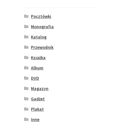
Pocztówki
Monografia
Katalog
Przewodnik
Książka
Album
DVD
Magazyn
Gadżet
Plakat
Inne