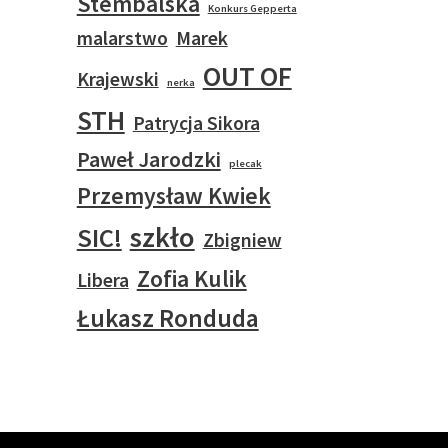
Stembalska
Konkurs Gepperta
malarstwo
Marek
OUT OF
Krajewski
nerka
STH
Patrycja Sikora
Paweł Jarodzki
plecak
Przemysław Kwiek
szkło
SIC!
Zbigniew
Zofia Kulik
Libera
Łukasz Ronduda