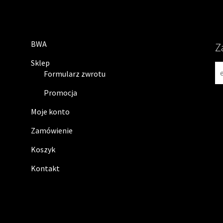
BWA
Z
Sklep
N
Formularz zwrotu
e
w
Promocja
s
Moje konto
l
e
Zamówienie
t
Koszyk
t
e
Kontakt
r