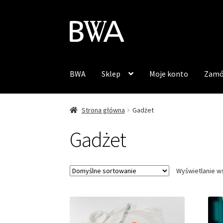
Przejdź
Przejdź
do
do
nawigacji
treści
BWA
Sklep
Moje konto
Zamó
Strona główna
Gadżet
Gadżet
Wyświetlanie w