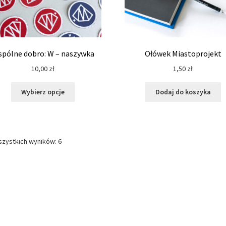
pro
pólne dobro: W – naszywka
Ołówek Miastoprojekt
10,00
zł
1,50
zł
Ten
Wybierz opcje
Dodaj do koszyka
produkt
ma
wiele
wariantów.
szystkich wyników: 6
Opcje
można
wybrać
na
stronie
produktu