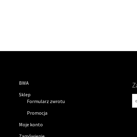
BWA
Z
Sklep
N
Formularz zwrotu
e
w
Promocja
s
Moje konto
l
e
Zamówienie