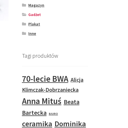
duktu
Magazyn
Gadżet
Plakat
Inne
Tagi produktów
70-lecie BWA
Alicja
Klimczak-Dobrzaniecka
Anna Mituś
Beata
Bartecka
BIURO
ceramika
Dominika