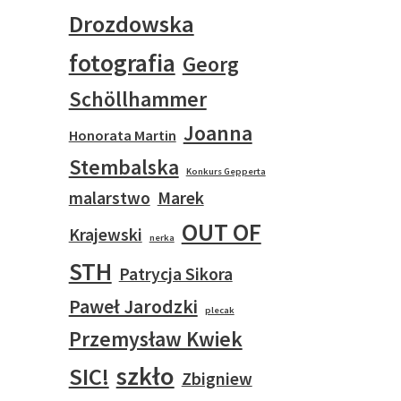
Drozdowska
fotografia
Georg
Schöllhammer
Joanna
Honorata Martin
Stembalska
Konkurs Gepperta
malarstwo
Marek
OUT OF
Krajewski
nerka
STH
Patrycja Sikora
Paweł Jarodzki
plecak
Przemysław Kwiek
szkło
SIC!
Zbigniew