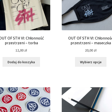
OUT OF STH VI: Chłonność
OUT OF STH VI: Chłonnoś
przestrzeni – torba
przestrzeni – maseczka
12,00
zł
20,00
zł
Ten
Dodaj do koszyka
Wybierz opcje
pro
ma
wie
war
Opc
moż
wyb
na
str