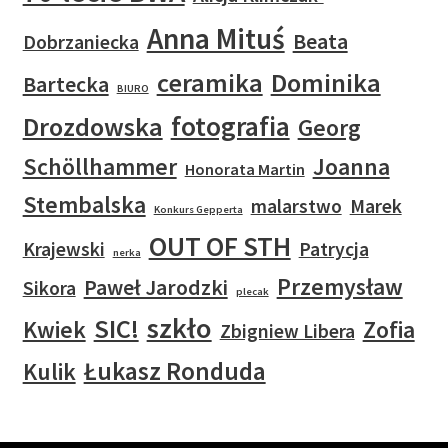
Anna Mituś
Beata
Dobrzaniecka
ceramika
Dominika
Bartecka
BIURO
fotografia
Drozdowska
Georg
Schöllhammer
Joanna
Honorata Martin
Stembalska
malarstwo
Marek
Konkurs Gepperta
OUT OF STH
Krajewski
Patrycja
nerka
Przemysław
Paweł Jarodzki
Sikora
plecak
szkło
SIC!
Kwiek
Zofia
Zbigniew Libera
Łukasz Ronduda
Kulik