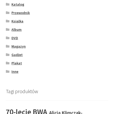
Katalog
Przewodnik
Książka
Album
DVD
Magazyn
Gadżet
Plakat
Inne
Tagi produktów
70-lecie BWA
Alicja Klimczak-