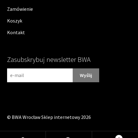
Zamówienie
Koszyk
Kontakt
Zasubskrybuj newsletter BWA
N
e
w
s
l
e
©
BWA Wrocław Sklep internetowy
2026
t
t
e