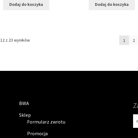
Dodaj do koszyka
Dodaj do koszyka
–12 z 23 wyników
1
2
BWA
Z
Sklep
N
Formularz zwrotu
e
w
Promocja