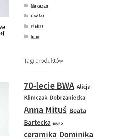
Magazyn
Gadżet
Plakat
owe
ej
Inne
Tagi produktów
70-lecie BWA
Alicja
Klimczak-Dobrzaniecka
Anna Mituś
Beata
Bartecka
BIURO
ceramika
Dominika