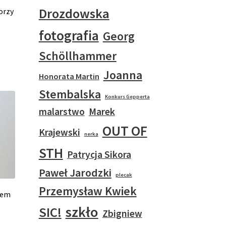
Drozdowska
orzy
fotografia
Georg
Schöllhammer
Joanna
Honorata Martin
Stembalska
Konkurs Gepperta
malarstwo
Marek
OUT OF
Krajewski
nerka
STH
Patrycja Sikora
Paweł Jarodzki
plecak
Przemysław Kwiek
iem
szkło
SIC!
Zbigniew