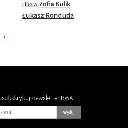
Zofia Kulik
Libera
Łukasz Ronduda
asubskrybuj newsletter BWA