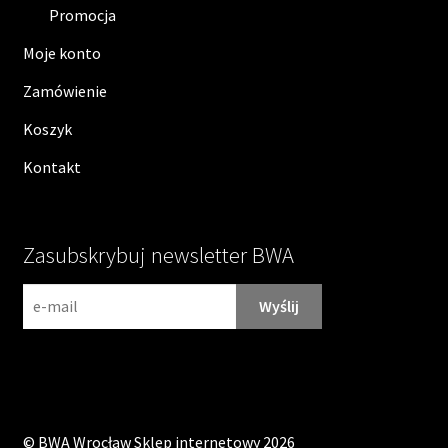
Promocja
Moje konto
Zamówienie
Koszyk
Kontakt
Zasubskrybuj newsletter BWA
N
e
w
s
l
e
©
BWA Wrocław Sklep internetowy
2026
t