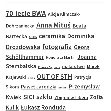
70-lecie BWA
Alicja Klimczak-
Anna Mituś
Beata
Dobrzaniecka
ceramika
Dominika
Bartecka
BIURO
fotografia
Drozdowska
Georg
Schöllhammer
Joanna
Honorata Martin
Stembalska
malarstwo
Marek
Konkurs Gepperta
OUT OF STH
Krajewski
Patrycja
nerka
Przemysław
Paweł Jarodzki
Sikora
plecak
szkło
SIC!
Kwiek
Zofia
Zbigniew Libera
Łukasz Ronduda
Kulik