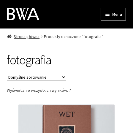
Przejdź
Przejdź
Menu
do
do
nawigacji
treści
Strona główna
Produkty oznaczone “fotografia”
Sklep
Moje konto
fotografia
Zamówienie
Koszyk
Wyświetlanie wszystkich wyników: 7
Kontakt
EN