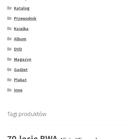
Katalog
Przewodnik
Książka
Album
DVD
Magazyn
Gadżet
Plakat
Inne
Tagi produktów
70-lecie BWA