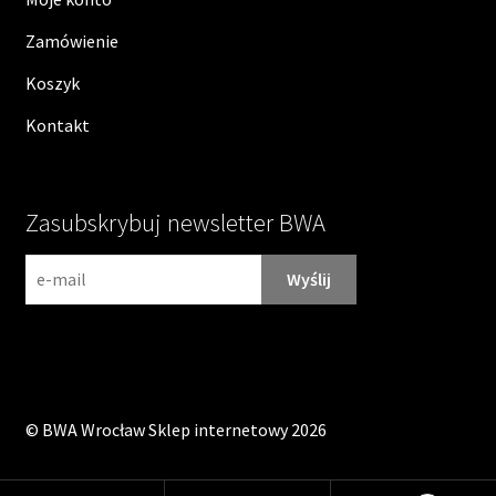
Zamówienie
Koszyk
Kontakt
Zasubskrybuj newsletter BWA
N
e
w
s
l
e
©
BWA Wrocław Sklep internetowy
2026
t
t
e