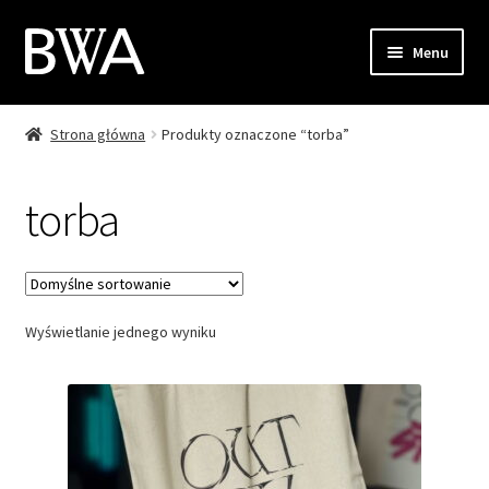
Przejdź
Przejdź
Menu
do
do
nawigacji
treści
Strona główna
Produkty oznaczone “torba”
Sklep
Moje konto
torba
Zamówienie
Koszyk
Wyświetlanie jednego wyniku
Kontakt
EN