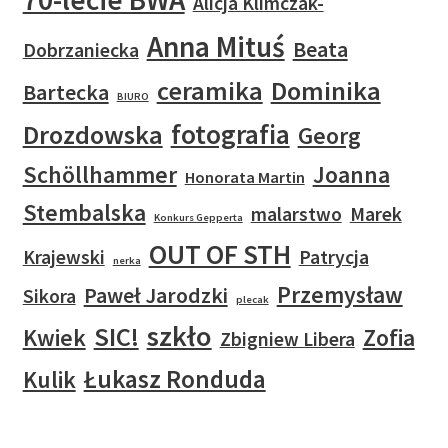
Alicja Klimczak-
Anna Mituś
Beata
Dobrzaniecka
ceramika
Dominika
Bartecka
BIURO
fotografia
Drozdowska
Georg
Schöllhammer
Joanna
Honorata Martin
Stembalska
malarstwo
Marek
Konkurs Gepperta
OUT OF STH
Krajewski
Patrycja
nerka
Przemysław
Paweł Jarodzki
Sikora
plecak
szkło
SIC!
Kwiek
Zofia
Zbigniew Libera
Łukasz Ronduda
Kulik