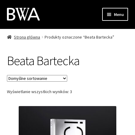
Przejdź
Przejdź
Menu
do
do
nawigacji
treści
Strona główna
Produkty oznaczone “Beata Bartecka”
Sklep
Moje konto
Beata Bartecka
Zamówienie
Koszyk
Wyświetlanie wszystkich wyników: 3
Kontakt
EN