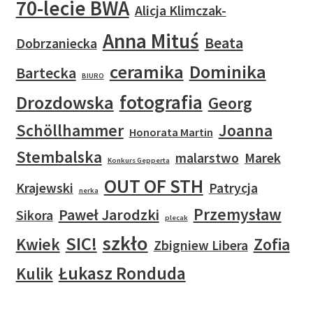
70-lecie BWA
Alicja Klimczak-
Anna Mituś
Beata
Dobrzaniecka
ceramika
Dominika
Bartecka
BIURO
fotografia
Drozdowska
Georg
Schöllhammer
Joanna
Honorata Martin
Stembalska
malarstwo
Marek
Konkurs Gepperta
OUT OF STH
Krajewski
Patrycja
nerka
Przemysław
Paweł Jarodzki
Sikora
plecak
szkło
SIC!
Kwiek
Zofia
Zbigniew Libera
Łukasz Ronduda
Kulik