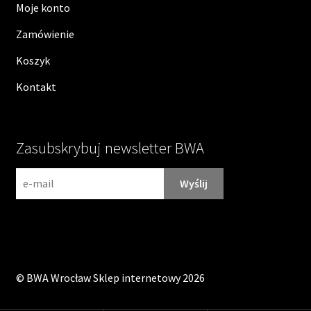
Moje konto
Zamówienie
Koszyk
Kontakt
Zasubskrybuj newsletter BWA
N
e
w
s
l
e
©
BWA Wrocław Sklep internetowy
2026
t
t