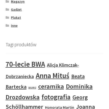
Magazyn
Gadżet
Plakat
Inne
Tagi produktów
70-lecie BWA
Alicja Klimczak-
Anna Mituś
Beata
Dobrzaniecka
ceramika
Dominika
Bartecka
BIURO
fotografia
Drozdowska
Georg
Schöllhammer
Joanna
Honorata Martin