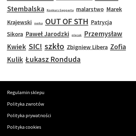
Stembalska
malarstwo
Marek
Konkurs Gepperta
OUT OF STH
Krajewski
Patrycja
nerka
Przemysław
Paweł Jarodzki
Sikora
plecak
szkło
SIC!
Kwiek
Zofia
Zbigniew Libera
Łukasz Ronduda
Kulik
Regulamin sklepu
Polityka zwrotów
Polityka prywatności
Polityka cookies