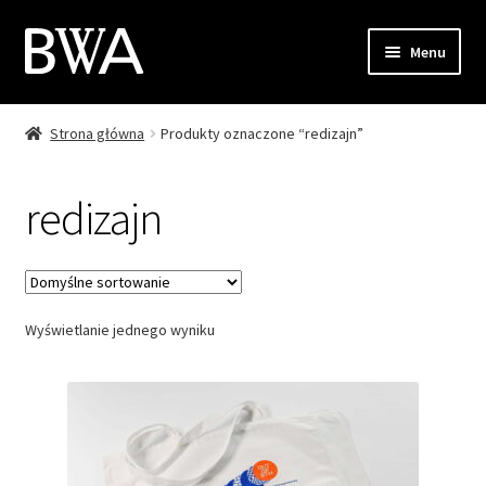
Przejdź
Przejdź
Menu
do
do
nawigacji
treści
Strona główna
Produkty oznaczone “redizajn”
Sklep
Moje konto
redizajn
Zamówienie
Koszyk
Wyświetlanie jednego wyniku
Kontakt
EN