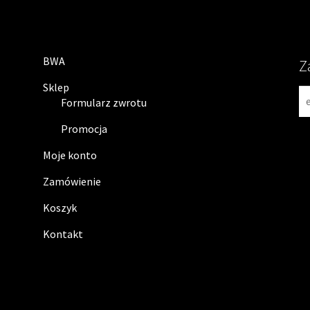
BWA
Z
Sklep
N
Formularz zwrotu
e
w
Promocja
s
Moje konto
l
e
Zamówienie
t
Koszyk
t
e
Kontakt
r