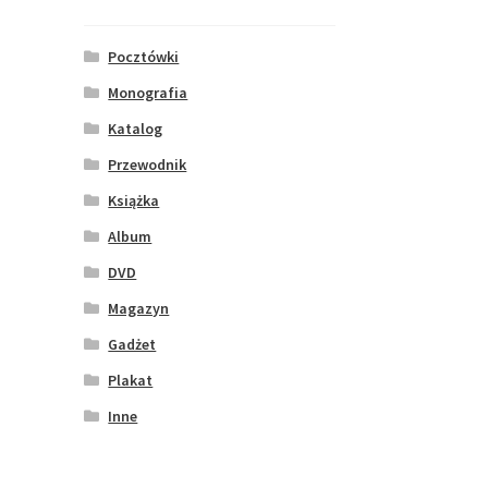
Pocztówki
Monografia
Katalog
Przewodnik
Książka
Album
DVD
Magazyn
Gadżet
Plakat
Inne