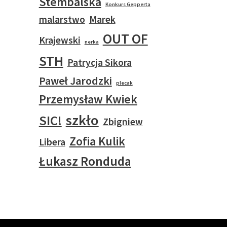
Stembalska
Konkurs Gepperta
malarstwo
Marek
OUT OF
Krajewski
nerka
STH
Patrycja Sikora
Paweł Jarodzki
plecak
Przemysław Kwiek
szkło
SIC!
Zbigniew
Zofia Kulik
Libera
Łukasz Ronduda