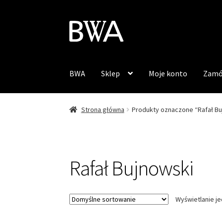
Przejdź
Przejdź
do
do
nawigacji
treści
BWA
Sklep
Moje konto
Zamó
Strona główna
Produkty oznaczone “Rafał Bu
Rafał Bujnowski
Wyświetlanie j