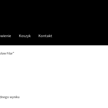
wienie
Koszyk
Kontakt
ław Filar”
ednego wyniku