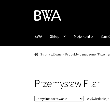
Przejdź
Przejdź
do
do
nawigacji
treści
BWA
Sklep
Moje konto
Zamó
Strona główna
Produkty oznaczone “Przemys
Przemysław Filar
Wyświetlanie j