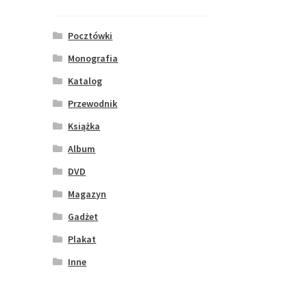
Pocztówki
Monografia
Katalog
Przewodnik
Książka
Album
DVD
Magazyn
Gadżet
Plakat
Inne