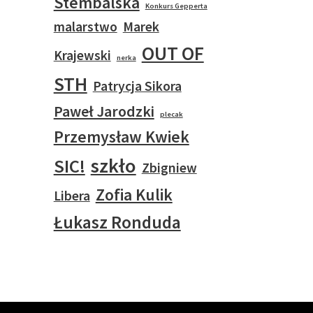
Stembalska
Konkurs Gepperta
malarstwo
Marek
OUT OF
Krajewski
nerka
STH
Patrycja Sikora
Paweł Jarodzki
plecak
Przemysław Kwiek
szkło
SIC!
Zbigniew
Zofia Kulik
Libera
Łukasz Ronduda