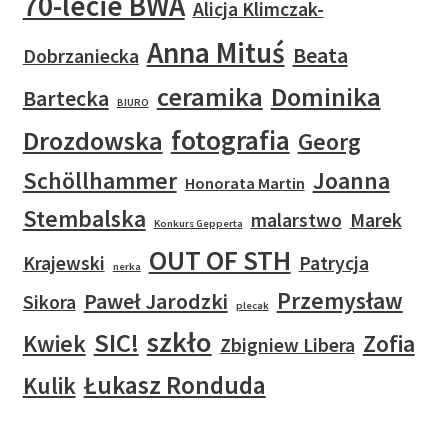
70-lecie BWA
Alicja Klimczak-
Anna Mituś
Beata
Dobrzaniecka
ceramika
Dominika
Bartecka
BIURO
fotografia
Drozdowska
Georg
Schöllhammer
Joanna
Honorata Martin
Stembalska
malarstwo
Marek
Konkurs Gepperta
OUT OF STH
Krajewski
Patrycja
nerka
Przemysław
Paweł Jarodzki
Sikora
plecak
szkło
SIC!
Kwiek
Zofia
Zbigniew Libera
Łukasz Ronduda
Kulik