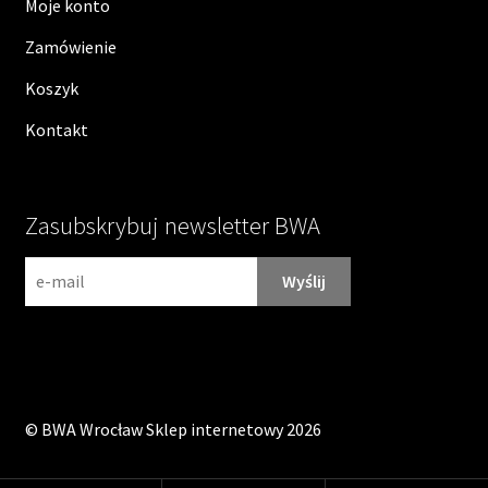
Moje konto
Zamówienie
Koszyk
Kontakt
Zasubskrybuj newsletter BWA
N
e
w
s
l
e
©
BWA Wrocław Sklep internetowy
2026
t
t
e