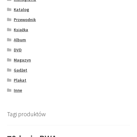
Katalog
Przewodnik
Książka
Album
DVD
Magazyn
Gadżet
Plakat
Inne
Tagi produktów