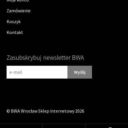
Zamówienie
Koszyk
Kontakt
Zasubskrybuj newsletter BWA
N
e
w
s
l
e
©
BWA Wrocław Sklep internetowy
2026
t
t
e