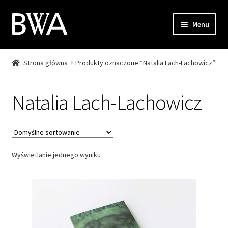
Przejdź
Przejdź
Menu
do
do
nawigacji
treści
Strona główna
Produkty oznaczone “Natalia Lach-Lachowicz”
Sklep
Moje konto
Natalia Lach-Lachowicz
Zamówienie
Koszyk
Wyświetlanie jednego wyniku
Kontakt
EN