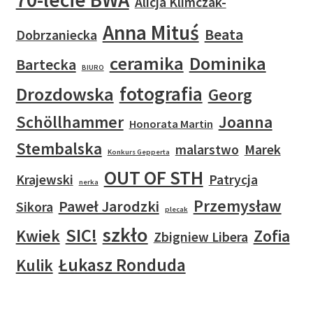
Alicja Klimczak-
Anna Mituś
Beata
Dobrzaniecka
ceramika
Dominika
Bartecka
BIURO
fotografia
Drozdowska
Georg
Schöllhammer
Joanna
Honorata Martin
Stembalska
malarstwo
Marek
Konkurs Gepperta
OUT OF STH
Krajewski
Patrycja
nerka
Przemysław
Paweł Jarodzki
Sikora
plecak
szkło
SIC!
Kwiek
Zofia
Zbigniew Libera
Łukasz Ronduda
Kulik