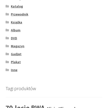
Katalog
Przewodnik
Książka
Album
DVD
Magazyn
Gadżet
Plakat
Inne
Tagi produktów
70-lecie BWA