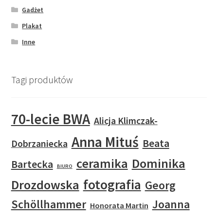
Gadżet
Plakat
Inne
Tagi produktów
70-lecie BWA
Alicja Klimczak-
Anna Mituś
Beata
Dobrzaniecka
ceramika
Dominika
Bartecka
BIURO
fotografia
Drozdowska
Georg
Schöllhammer
Joanna
Honorata Martin