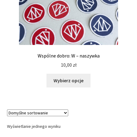
Wspólne dobro: W – naszywka
10,00
zł
Ten
Wybierz opcje
produkt
ma
wiele
wariantów.
Opcje
można
Wyświetlanie jednego wyniku
wybrać