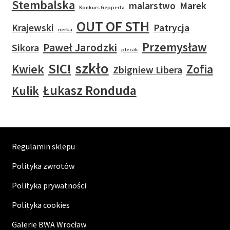
Stembalska
malarstwo
Marek
Konkurs Gepperta
OUT OF STH
Krajewski
Patrycja
nerka
Przemysław
Paweł Jarodzki
Sikora
plecak
szkło
SIC!
Kwiek
Zofia
Zbigniew Libera
Łukasz Ronduda
Kulik
Regulamin sklepu
Polityka zwrotów
Polityka prywatności
Polityka cookies
Galerie BWA Wrocław