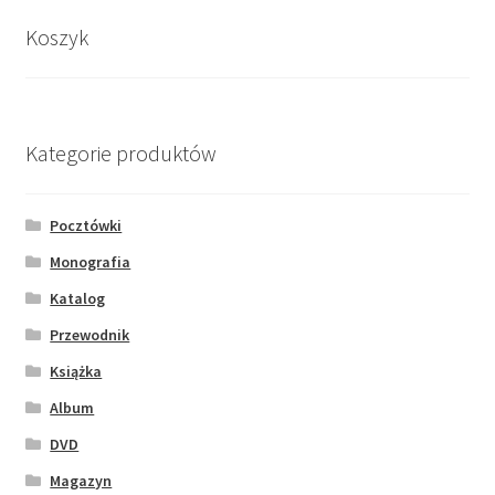
na
stronie
Koszyk
produktu
Kategorie produktów
Pocztówki
Monografia
Katalog
Przewodnik
Książka
Album
DVD
Magazyn