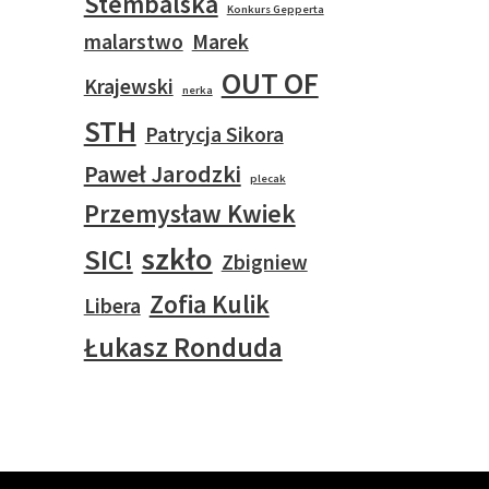
Stembalska
Konkurs Gepperta
malarstwo
Marek
OUT OF
Krajewski
nerka
STH
Patrycja Sikora
Paweł Jarodzki
plecak
Przemysław Kwiek
szkło
SIC!
Zbigniew
Zofia Kulik
Libera
Łukasz Ronduda