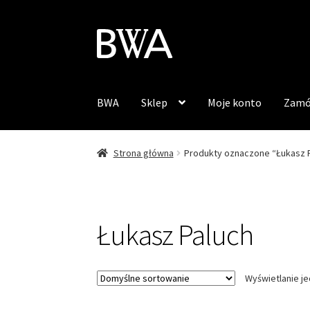
Przejdź
Przejdź
do
do
nawigacji
treści
BWA
Sklep
Moje konto
Zamó
Strona główna
Produkty oznaczone “Łukasz 
Łukasz Paluch
Wyświetlanie j