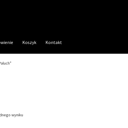
wienie
Koszyk
Kontakt
Paluch”
ednego wyniku