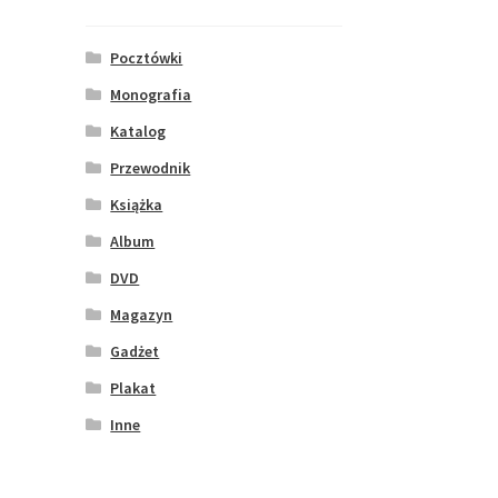
Pocztówki
Monografia
Katalog
Przewodnik
Książka
Album
DVD
Magazyn
Gadżet
Plakat
Inne