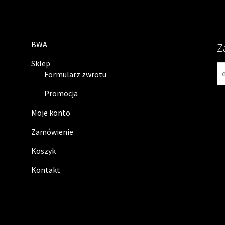
BWA
Z
Sklep
N
Formularz zwrotu
e
w
Promocja
s
Moje konto
l
e
Zamówienie
t
Koszyk
t
e
Kontakt
r