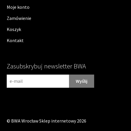
Moje konto
Zamówienie
Koszyk
Kontakt
Zasubskrybuj newsletter BWA
N
e
w
s
l
e
©
BWA Wrocław Sklep internetowy
2026
t
t