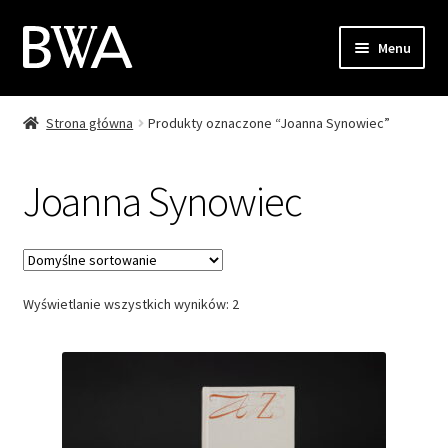
Przejdź
Przejdź
Menu
do
do
nawigacji
treści
Strona główna
Produkty oznaczone “Joanna Synowiec”
Sklep
Moje konto
Joanna Synowiec
Zamówienie
Koszyk
Wyświetlanie wszystkich wyników: 2
Kontakt
EN