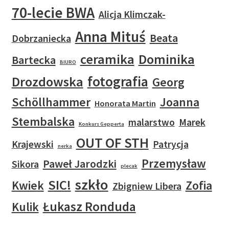
70-lecie BWA
Alicja Klimczak-
Anna Mituś
Beata
Dobrzaniecka
ceramika
Dominika
Bartecka
BIURO
fotografia
Drozdowska
Georg
Schöllhammer
Joanna
Honorata Martin
Stembalska
malarstwo
Marek
Konkurs Gepperta
OUT OF STH
Krajewski
Patrycja
nerka
Przemysław
Paweł Jarodzki
Sikora
plecak
szkło
SIC!
Kwiek
Zofia
Zbigniew Libera
Łukasz Ronduda
Kulik