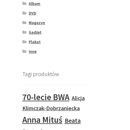
Album
DVD
Magazyn
Gadżet
Plakat
Inne
Tagi produktów
70-lecie BWA
Alicja
Klimczak-Dobrzaniecka
Anna Mituś
Beata