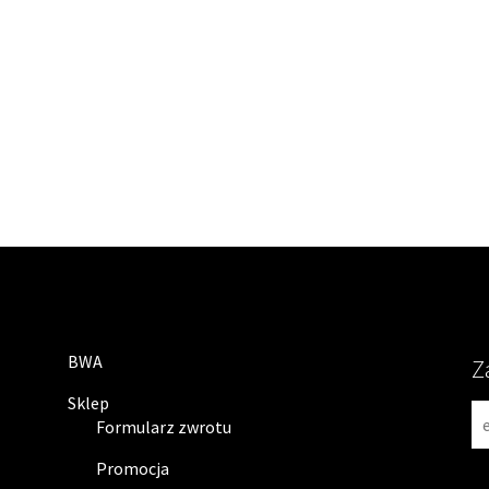
BWA
Z
Sklep
N
Formularz zwrotu
e
w
Promocja