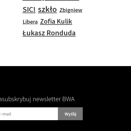
szkło
SIC!
Zbigniew
Zofia Kulik
Libera
Łukasz Ronduda
asubskrybuj newsletter BWA