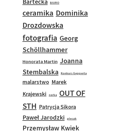
Bartecka
BIURO
ceramika
Dominika
Drozdowska
fotografia
Georg
Schöllhammer
Joanna
Honorata Martin
Stembalska
Konkurs Gepperta
malarstwo
Marek
OUT OF
Krajewski
nerka
STH
Patrycja Sikora
Paweł Jarodzki
plecak
Przemysław Kwiek