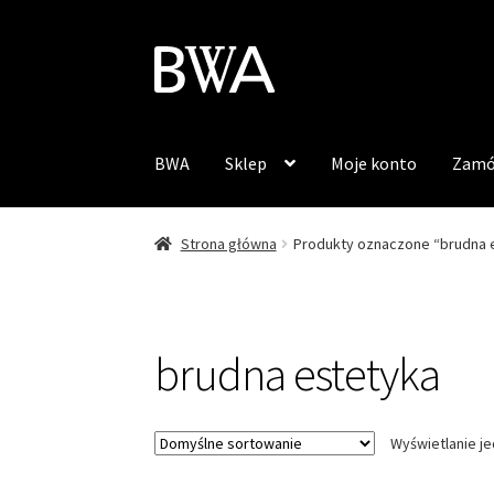
Przejdź
Przejdź
do
do
nawigacji
treści
BWA
Sklep
Moje konto
Zamó
Strona główna
Produkty oznaczone “brudna 
brudna estetyka
Wyświetlanie j