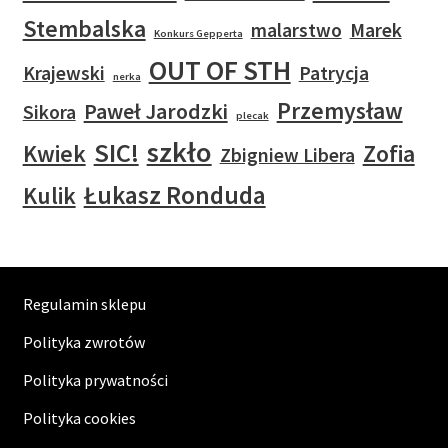
Stembalska
malarstwo
Marek
Konkurs Gepperta
OUT OF STH
Krajewski
Patrycja
nerka
Przemysław
Paweł Jarodzki
Sikora
plecak
szkło
SIC!
Kwiek
Zofia
Zbigniew Libera
Łukasz Ronduda
Kulik
Regulamin sklepu
Polityka zwrotów
Polityka prywatności
Polityka cookies