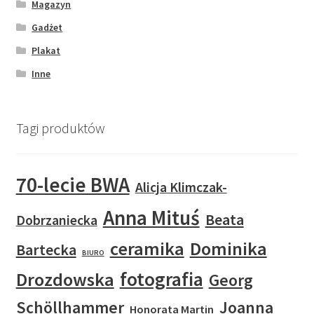
Magazyn
Gadżet
Plakat
Inne
Tagi produktów
70-lecie BWA
Alicja Klimczak-
Anna Mituś
Beata
Dobrzaniecka
ceramika
Dominika
Bartecka
BIURO
fotografia
Drozdowska
Georg
Schöllhammer
Joanna
Honorata Martin