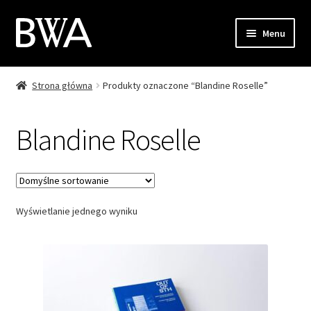
Przejdź
Przejdź
Menu
do
do
nawigacji
treści
Strona główna
Produkty oznaczone “Blandine Roselle”
Sklep
Moje konto
Blandine Roselle
Zamówienie
Koszyk
Wyświetlanie jednego wyniku
Kontakt
EN