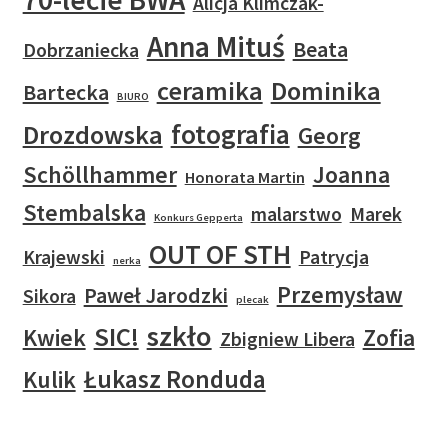
Alicja Klimczak-
Anna Mituś
Beata
Dobrzaniecka
ceramika
Dominika
Bartecka
BIURO
fotografia
Drozdowska
Georg
Schöllhammer
Joanna
Honorata Martin
Stembalska
malarstwo
Marek
Konkurs Gepperta
OUT OF STH
Krajewski
Patrycja
nerka
Przemysław
Paweł Jarodzki
Sikora
plecak
szkło
SIC!
Kwiek
Zofia
Zbigniew Libera
Łukasz Ronduda
Kulik