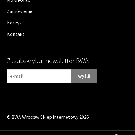
Zamówienie
Koszyk
Kontakt
Zasubskrybuj newsletter BWA
N
e
w
s
l
e
©
BWA Wrocław Sklep internetowy
2026
t
t
e