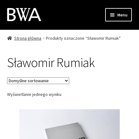
Przejdź
Przejdź
Menu
do
do
nawigacji
treści
Strona główna
Produkty oznaczone “Sławomir Rumiak”
Sklep
Moje konto
Sławomir Rumiak
Zamówienie
Koszyk
Wyświetlanie jednego wyniku
Kontakt
EN