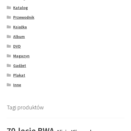
Katalog
Przewodnik
Książka
Album
DVD
Magazyn
Gadżet
Plakat
Inne
Tagi produktów
70-lecie BWA