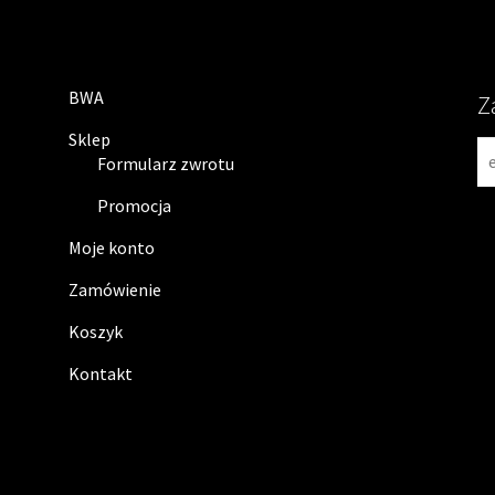
BWA
Z
Sklep
N
Formularz zwrotu
e
w
Promocja
s
Moje konto
l
e
Zamówienie
t
Koszyk
t
e
Kontakt
r