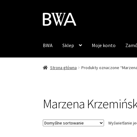
Przejdź
Przejdź
do
do
nawigacji
treści
BWA
Sklep
Moje konto
Zamó
Strona główna
Produkty oznaczone “Marzena
Marzena Krzemińs
Wyświetlanie j