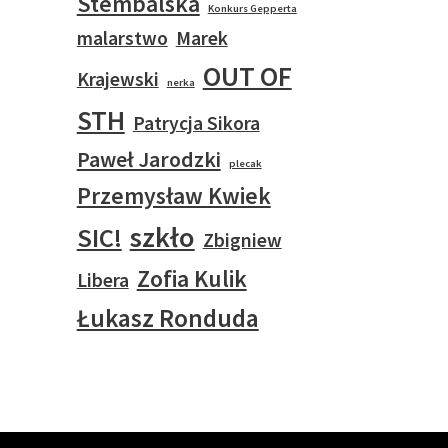
Stembalska
Konkurs Gepperta
malarstwo
Marek
OUT OF
Krajewski
nerka
STH
Patrycja Sikora
Paweł Jarodzki
plecak
Przemysław Kwiek
szkło
SIC!
Zbigniew
Zofia Kulik
Libera
Łukasz Ronduda