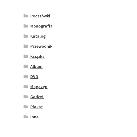
Pocztówki
Monografia
Katalog
Przewodnik
Książka
Album
DVD
Magazyn
Gadżet
Plakat
Inne