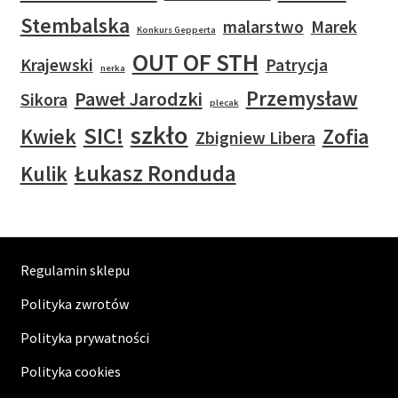
Stembalska
malarstwo
Marek
Konkurs Gepperta
OUT OF STH
Krajewski
Patrycja
nerka
Przemysław
Paweł Jarodzki
Sikora
plecak
szkło
SIC!
Kwiek
Zofia
Zbigniew Libera
Łukasz Ronduda
Kulik
Regulamin sklepu
Polityka zwrotów
Polityka prywatności
Polityka cookies