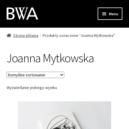
Przejdź
Przejdź
Menu
do
do
nawigacji
treści
Strona główna
Produkty oznaczone “Joanna Mytkowska”
Sklep
Moje konto
Joanna Mytkowska
Zamówienie
Koszyk
Wyświetlanie jednego wyniku
Kontakt
EN