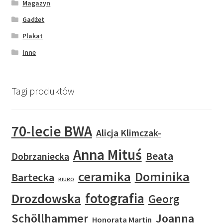
Magazyn
Gadżet
Plakat
Inne
Tagi produktów
70-lecie BWA
Alicja Klimczak-
Anna Mituś
Beata
Dobrzaniecka
ceramika
Dominika
Bartecka
BIURO
fotografia
Drozdowska
Georg
Schöllhammer
Joanna
Honorata Martin