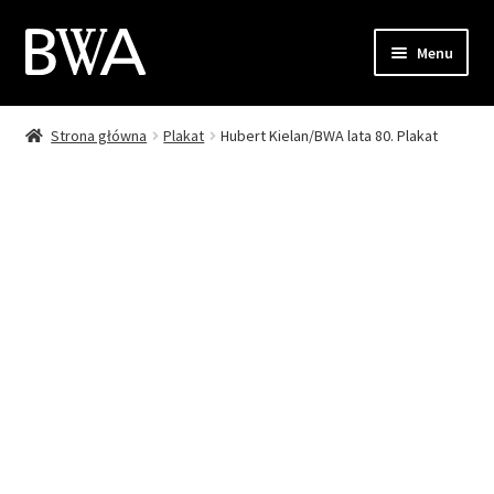
Przejdź
Przejdź
Menu
do
do
nawigacji
treści
Strona główna
Plakat
Hubert Kielan/BWA lata 80. Plakat
Sklep
Moje konto
Zamówienie
Koszyk
Kontakt