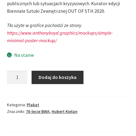
publicznych lub sytuacjach kryzysowych. Kurator edycji
Biennale Sztuki Zewnętrznej OUT OF STH 2020.
Tło użyte w grafice pochodzi ze strony
https://www.anthonyboyd.graphics/mockups/simple-
minimal-poster-mockup/
Na stanie
ilość
Dodaj do koszyka
Hubert
Kielan/BWA
lata
80.
Kategoria:
Plakat
Znaczniki:
70-lecie BWA
,
Hubert Kielan
Plakat