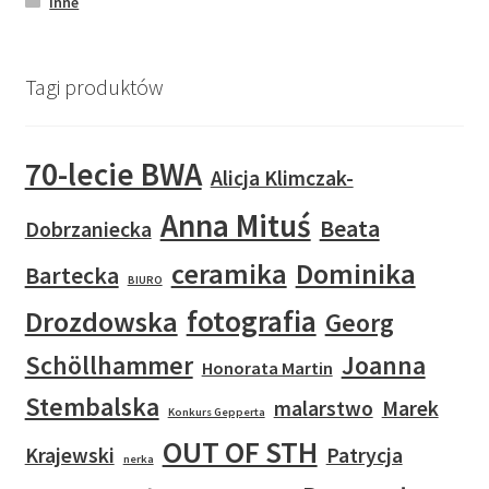
Inne
Tagi produktów
70-lecie BWA
Alicja Klimczak-
Anna Mituś
Beata
Dobrzaniecka
ceramika
Dominika
Bartecka
BIURO
fotografia
Drozdowska
Georg
Schöllhammer
Joanna
Honorata Martin
Stembalska
malarstwo
Marek
Konkurs Gepperta
OUT OF STH
Krajewski
Patrycja
nerka