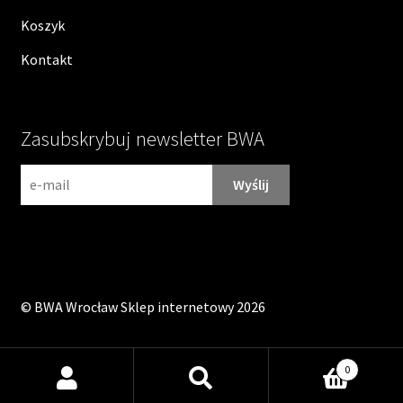
Koszyk
Kontakt
Zasubskrybuj newsletter BWA
N
e
w
s
l
e
©
BWA Wrocław Sklep internetowy
2026
t
t
e
0
r
Szukaj:
Szukaj