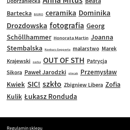
Beata
Dobrzaniecka
ceramika
Dominika
Bartecka
BIURO
fotografia
Drozdowska
Georg
Schöllhammer
Joanna
Honorata Martin
Stembalska
malarstwo
Marek
Konkurs Gepperta
OUT OF STH
Krajewski
Patrycja
nerka
Przemysław
Paweł Jarodzki
Sikora
plecak
szkło
SIC!
Kwiek
Zofia
Zbigniew Libera
Łukasz Ronduda
Kulik
Regulamin sklepu