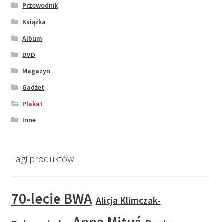
Przewodnik
Książka
Album
DVD
Magazyn
Gadżet
Plakat
Inne
Tagi produktów
70-lecie BWA
Alicja Klimczak-
Anna Mituś