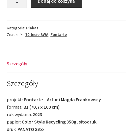
Dodaj do koszyka
Fontarte/BWA
-
Współczesność.
Plakat
Kategoria:
Plakat
Znaczniki:
70-lecie BWA
,
Fontarte
Szczegóły
Szczegóły
projekt:
Fontarte – Artur i Magda Frankowscy
format:
B1 (70,7 x 100 cm)
rok wydania:
2023
papier:
Color Style Recycling 350g, sitodruk
druk:
PANATO Sito