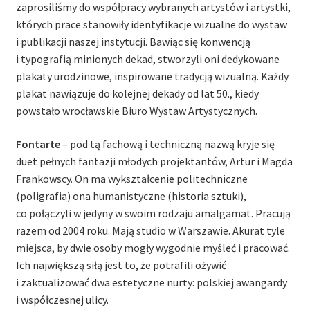
zaprosiliśmy do współpracy wybranych artystów i artystki,
których prace stanowiły identyfikacje wizualne do wystaw
i publikacji naszej instytucji. Bawiąc się konwencją
i typografią minionych dekad, stworzyli oni dedykowane
plakaty urodzinowe, inspirowane tradycją wizualną. Każdy
plakat nawiązuje do kolejnej dekady od lat 50., kiedy
powstało wrocławskie Biuro Wystaw Artystycznych.
Fontarte
– pod tą fachową i techniczną nazwą kryje się
duet pełnych fantazji młodych projektantów, Artur i Magda
Frankowscy. On ma wykształcenie politechniczne
(poligrafia) ona humanistyczne (historia sztuki),
co połączyli w jedyny w swoim rodzaju amalgamat. Pracują
razem od 2004 roku. Mają studio w Warszawie. Akurat tyle
miejsca, by dwie osoby mogły wygodnie myśleć i pracować.
Ich największą siłą jest to, że potrafili ożywić
i zaktualizować dwa estetyczne nurty: polskiej awangardy
i współczesnej ulicy.