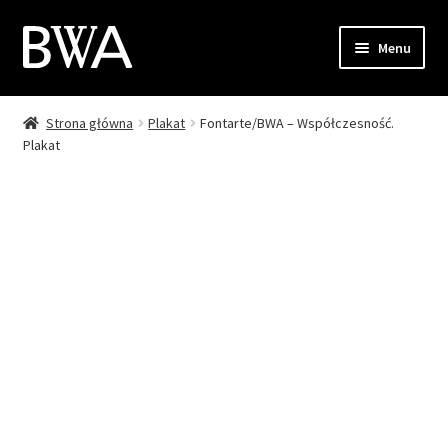
Przejdź
Przejdź
Menu
do
do
nawigacji
treści
Strona główna
Plakat
Fontarte/BWA – Współczesność.
Sklep
Plakat
Moje konto
Zamówienie
Koszyk
Kontakt