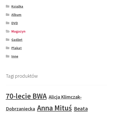
Książka
Album
DVD
Magazyn
Gadżet
Plakat
Inne
Tagi produktów
70-lecie BWA
Alicja Klimczak-
Anna Mituś
Beata
Dobrzaniecka