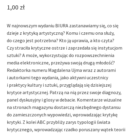
1,00
zł
W najnowszym wydaniu BIURA zastanawiamy się, co się
dzieje z krytyką artystyczną? Komu i czemu ona służy,
do czego jest potrzebna? Kto ją uprawia, a kto czyta?
Czy straciła krytyczne ostrze i zaprzedała się instytucjom
sztuki? A może, wykorzystując do rozpowszechnienia
media elektroniczne, przeżywa swoją drugą młodość?
Redaktorka numeru Magdalena Ujma wraz z autorami
i autorkami tego wydania, jako aktywni uczestnicy
i praktycy kultury i sztuki, przyglądają się dzisiejszej
krytyce artystycznej. Patrzą na nią przez swoje diagnozy,
panel dyskusyjny i glosy w debacie. Komentarze wizualne
na stronach magazynu dostarczą niezbędnego dystansu
do zamieszczonych wypowiedzi, wprowadzając krytykę
krytyki. Z kolei ABC przybliży zarys typologii świata
krytycznego, wprowadzając rzadko poruszany wątek teorii