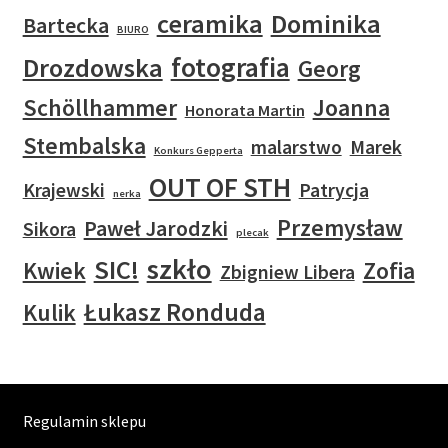
ceramika
Dominika
Bartecka
BIURO
fotografia
Drozdowska
Georg
Schöllhammer
Joanna
Honorata Martin
Stembalska
malarstwo
Marek
Konkurs Gepperta
OUT OF STH
Krajewski
Patrycja
nerka
Przemysław
Paweł Jarodzki
Sikora
plecak
szkło
SIC!
Kwiek
Zofia
Zbigniew Libera
Łukasz Ronduda
Kulik
Regulamin sklepu