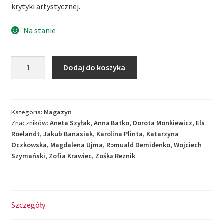
krytyki artystycznej.
Na stanie
ilość
Dodaj do koszyka
BIURO
nr
18.
Krytyka
Kategoria:
Magazyn
Znaczników:
Aneta Szyłak
,
Anna Batko
,
Dorota Monkiewicz
,
Els
artystyczna
Roelandt
,
Jakub Banasiak
,
Karolina Plinta
,
Katarzyna
i
Oczkowska
,
Magdalena Ujma
,
Romuald Demidenko
,
Wojciech
po
Szymański
,
Zofia Krawiec
,
Zośka Reznik
krytyce
(1/2019)
Szczegóły