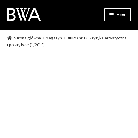
Przejdź
Przejdź
Menu
do
do
nawigacji
treści
Strona główna
Magazyn
BIURO nr 18. Krytyka artystyczna
Sklep
i po krytyce (1/2019)
Moje konto
Zamówienie
Koszyk
Kontakt
EN