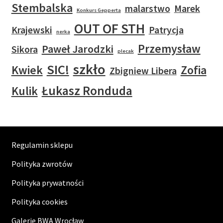
Stembalska
malarstwo
Marek
Konkurs Gepperta
OUT OF STH
Krajewski
Patrycja
nerka
Przemysław
Paweł Jarodzki
Sikora
plecak
szkło
SIC!
Kwiek
Zofia
Zbigniew Libera
Łukasz Ronduda
Kulik
Regulamin sklepu
Polityka zwrotów
Polityka prywatności
Polityka cookies
Galerie BWA Wrocław