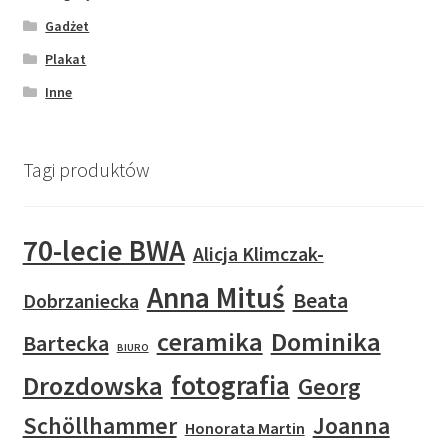
Gadżet
Plakat
Inne
Tagi produktów
70-lecie BWA
Alicja Klimczak-
Anna Mituś
Beata
Dobrzaniecka
ceramika
Dominika
Bartecka
BIURO
fotografia
Drozdowska
Georg
Schöllhammer
Joanna
Honorata Martin