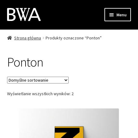
Przejdź
Przejdź
Menu
do
do
nawigacji
treści
Strona główna
Produkty oznaczone “Ponton”
Sklep
Moje konto
Ponton
Zamówienie
Koszyk
Wyświetlanie wszystkich wyników: 2
Kontakt