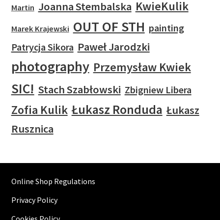
KwieKulik
Joanna Stembalska
Martin
OUT OF STH
painting
Marek Krajewski
Paweł Jarodzki
Patrycja Sikora
photography
Przemysław Kwiek
SIC!
Stach Szabłowski
Zbigniew Libera
Łukasz Ronduda
Zofia Kulik
Łukasz
Rusznica
Online Shop Regulations
Privacy Policy
Cookies Policy