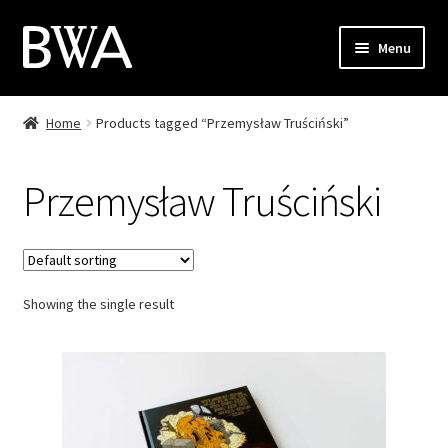
Skip
Skip
Menu
to
to
navigation
content
Shop
Home
Products tagged “Przemysław Truściński”
My Account
Przemysław Truściński
Checkout
Cart
Showing the single result
Contact
PL