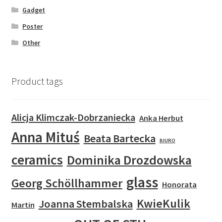
Gadget
Poster
Other
Product tags
Alicja Klimczak-Dobrzaniecka
Anka Herbut
Anna Mituś
Beata Bartecka
BIURO
ceramics
Dominika Drozdowska
glass
Georg Schöllhammer
Honorata
KwieKulik
Joanna Stembalska
Martin